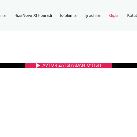
mlar
RizaNova XIT-paradi
To‘plamlar
Ijrochilar
Kliplar
Kutu
AVTORIZATSIYADAN O‘TISH