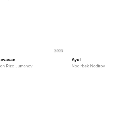
2023
sevasan
Ayol
on Rizo Jumanov
Nodirbek Nodirov