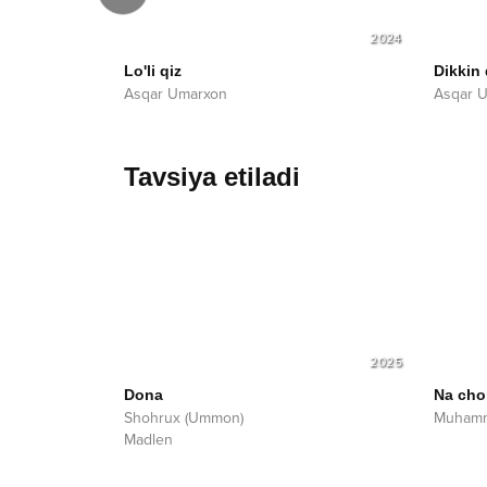
2025
2024
Lo'li qiz
Dikkin 
Asqar Umarxon
Asqar 
Tavsiya etiladi
2025
Dona
Na cho
Shohrux (Ummon)
Muhamm
Madlen