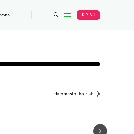
KIRISH
bxona
Hammasini ko‘rish