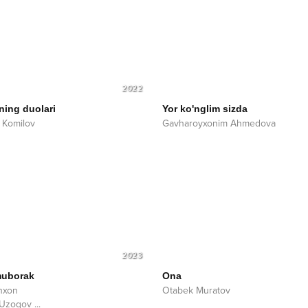
2022
ing duolari
Yor ko'nglim sizda
 Komilov
Gavharoyxonim Ahmedova
2023
muborak
Ona
hxon
Otabek Muratov
 Uzoqov
...