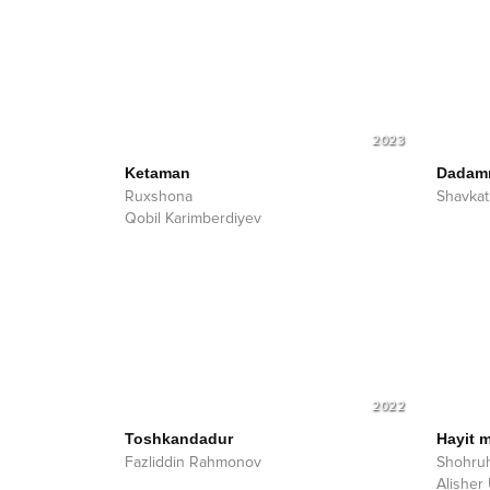
2023
Ketaman
Dadamn
Ruxshona
Shavkat
Qobil Karimberdiyev
2022
Toshkandadur
Hayit 
Fazliddin Rahmonov
Shohru
Alisher