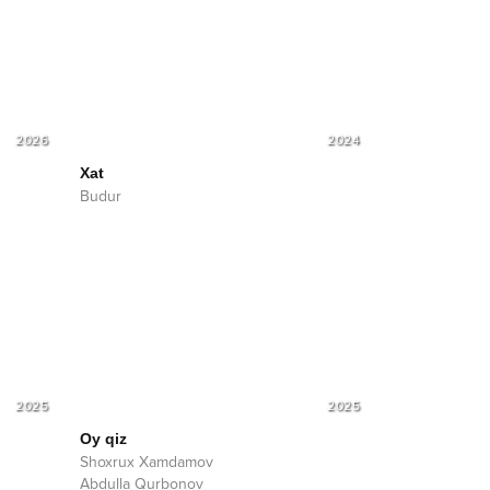
2026
2024
Xat
Budur
2025
2025
Oy qiz
Shoxrux Xamdamov
Abdulla Qurbonov