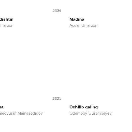
2024
dishtin
Madina
Umarxon
Asqar Umarxon
2023
ra
Ochilib galing
adyusuf Mamasodiqov
Odamboy Qurambayev