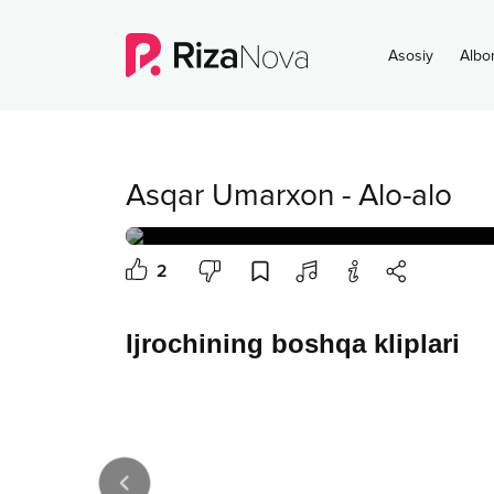
Asosiy
Albo
Asqar Umarxon
-
Alo-alo
2
Ijrochining boshqa kliplari