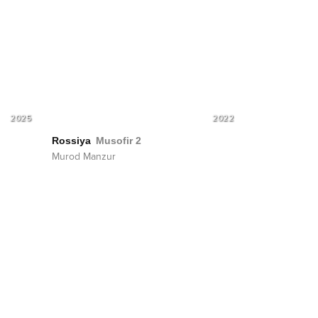
2025
2022
Rossiya
Musofir 2
Murod Manzur