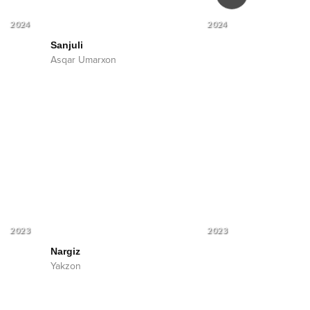
2024
2024
Sanjuli
Jamalak
Asqar Umarxon
Nilufar Hamid
Asqar Umarxo
2023
2023
Nargiz
Yakzon