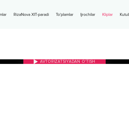
mlar
RizaNova XIT-paradi
To‘plamlar
Ijrochilar
Kliplar
Kutu
AVTORIZATSIYADAN O‘TISH