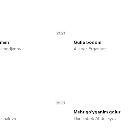
2021
 men
Gulla bodom
Samedjanov
Alisher Ergashev
2023
Mehr qo'yganim qolur
Kamalova
Hamzabek Abdullayev