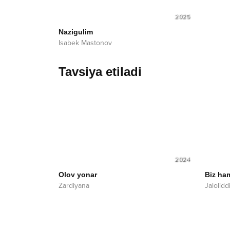
2025
Nazigulim
Isabek Mastonov
Tavsiya etiladi
2024
Olov yonar
Biz ha
Zardiyana
Jalolid