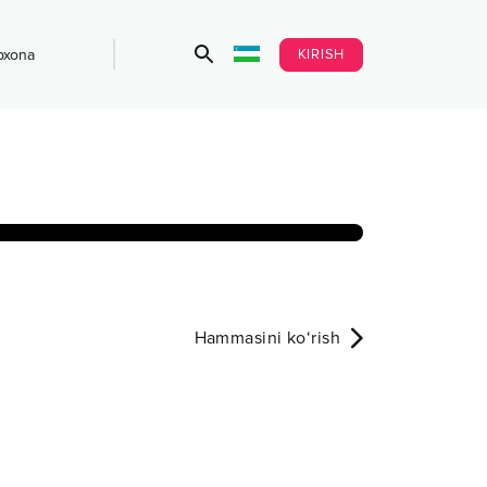
KIRISH
bxona
Hammasini ko‘rish