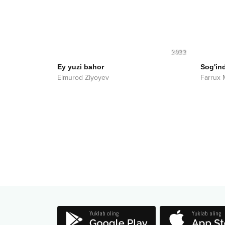
2022
Ey yuzi bahor
Sog'in
Elmurod Ziyoyev
Farrux