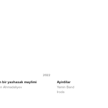
2022
m bir yashasak maylimi
Ayirdilar
din Ahmadaliyev
Yamin Band
Iroda