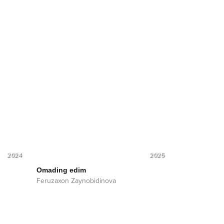
2024
2025
Omading edim
Feruzaxon Zaynobidinova