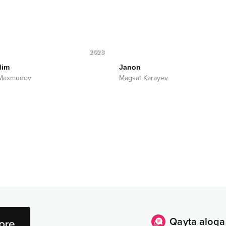
2023
dim
Janon
 Maxmudov
Magsat Karayev
Qayta aloqa