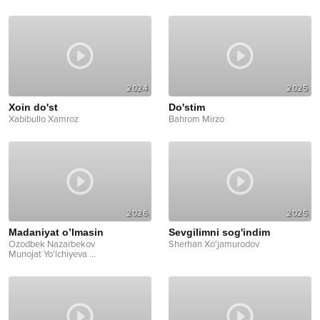
2024
2025
Xoin do'st
Do'stim
Xabibullo Xamroz
Bahrom Mirzo
2026
2025
Madaniyat o’lmasin
Sevgilimni sog'indim
Ozodbek Nazarbekov
Sherhan Xo'jamurodov
Munojat Yo'lchiyeva
...