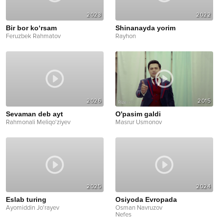
2023
2022
Bir bor ko‘rsam
Shinanayda yorim
Feruzbek Rahmatov
Rayhon
2026
2015
Sevaman deb ayt
O'pasim galdi
Rahmonali Meliqo'ziyev
Masrur Usmonov
2025
2024
Eslab turing
Osiyoda Evropada
Ayomiddin Jo'rayev
Osman Navruzov
Nefes