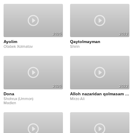
2025
2022
Ayolim
Qaytolmayman
Otabek Xolmatov
Shirin
2025
2022
Dona
Alloh nazaridan qolmasam bo‘ldi
Shohrux (Ummon)
Mirzo Ali
Madlen