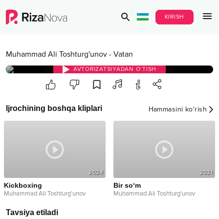
KIRISH
Muhammad Ali Toshturg'unov
-
Vatan
AVTORIZATSIYADAN O‘TISH
Ijrochining boshqa kliplari
Hammasini ko‘rish
2024
2021
Kickboxing
Bir so‘m
Muhammad Ali Toshturg'unov
Muhammad Ali Toshturg'unov
Tavsiya etiladi