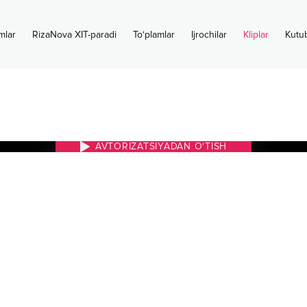
mlar
RizaNova XIT-paradi
To‘plamlar
Ijrochilar
Kliplar
Kutu
AVTORIZATSIYADAN O‘TISH