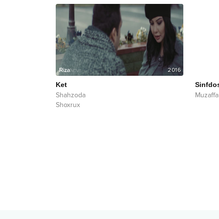
2016
Ket
Sinfdo
Shahzoda
Muzaff
Shoxrux