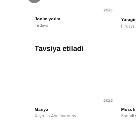
2026
2025
Jonim yorim
Yuragi
Firdavs
Firdavs
Tavsiya etiladi
2022
Mariya
Musofi
Xayrullo Abdimurodov
Sherali