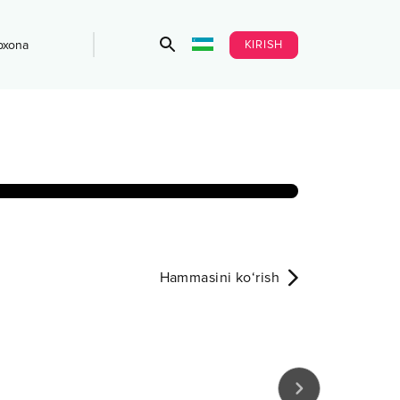
KIRISH
bxona
Hammasini ko‘rish