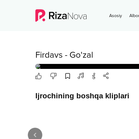
Asosiy
Albo
Firdavs
-
Go'zal
Ijrochining boshqa kliplari