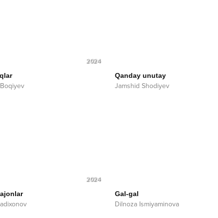
2024
qlar
Qanday unutay
 Boqiyev
Jamshid Shodiyev
2024
ajonlar
Gal-gal
adixonov
Dilnoza Ismiyaminova