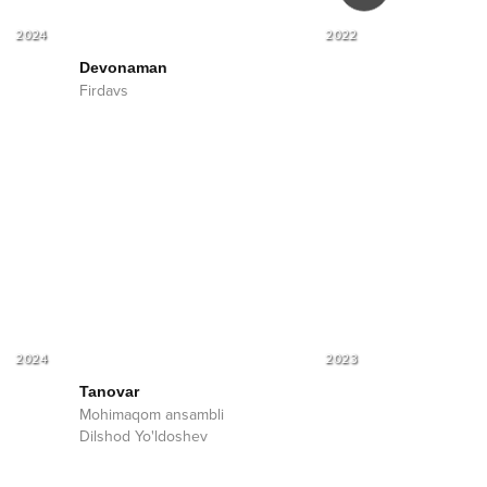
2024
2022
Devonaman
Navro‘z keldi
Firdavs
Firdavs
Dilso'z
2024
2023
Tanovar
Mohimaqom ansambli
Dilshod Yo'ldoshev