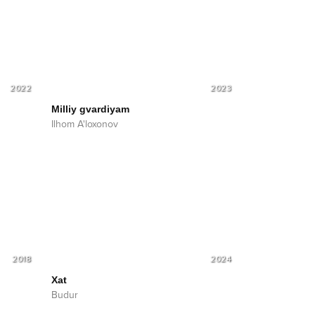
2022
2023
Milliy gvardiyam
Ilhom A'loxonov
2018
2024
Xat
Budur