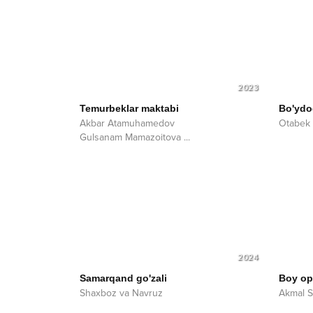
2023
Temurbeklar maktabi
Bo'ydo
Akbar Atamuhamedov
Otabek
Gulsanam Mamazoitova
...
2024
Samarqand go'zali
Boy op
Shaxboz va Navruz
Akmal S