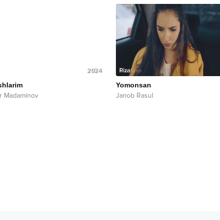
2024
shlarim
Yomonsan
ar Madaminov
Janob Rasul