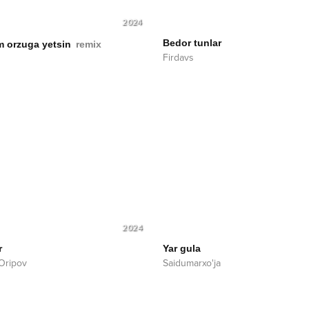
2024
Bedor tunlar
m orzuga yetsin
remix
Firdavs
2024
r
Yar gula
 Oripov
Saidumarxo'ja