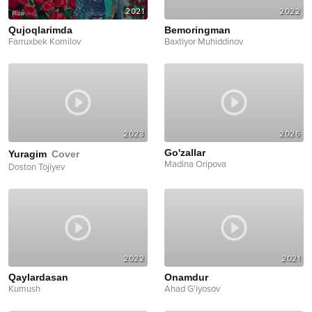
2021
2022
Qujoqlarimda
Bemoringman
Farruxbek Komilov
Baxtiyor Muhiddinov
2023
2026
Go'zallar
Yuragim
Cover
Madina Oripova
Doston Tojiyev
2022
2021
Qaylardasan
Onamdur
Kumush
Ahad G'iyosov