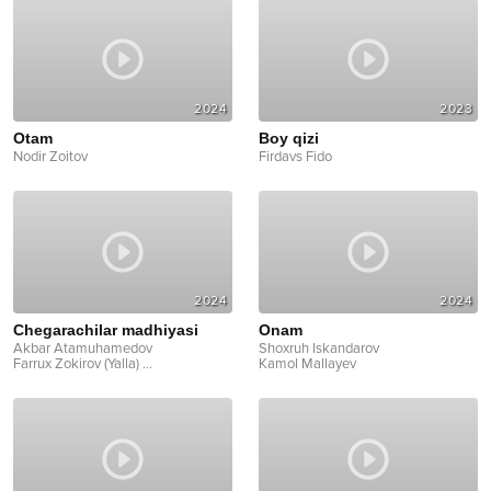
2024
2023
Otam
Boy qizi
Nodir Zoitov
Firdavs Fido
2024
2024
Chegarachilar madhiyasi
Onam
Akbar Atamuhamedov
Shoxruh Iskandarov
Farrux Zokirov (Yalla)
...
Kamol Mallayev