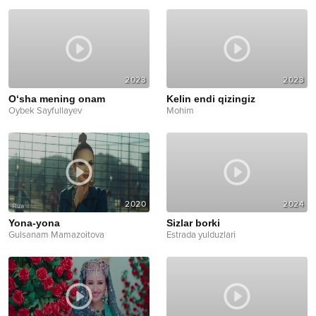
2023
2023
O‘sha mening onam
Kelin endi qizingiz
Oybek Sayfullayev
Mohim
2020
2024
Yona-yona
Sizlar borki
Gulsanam Mamazoitova
Estrada yulduzlari