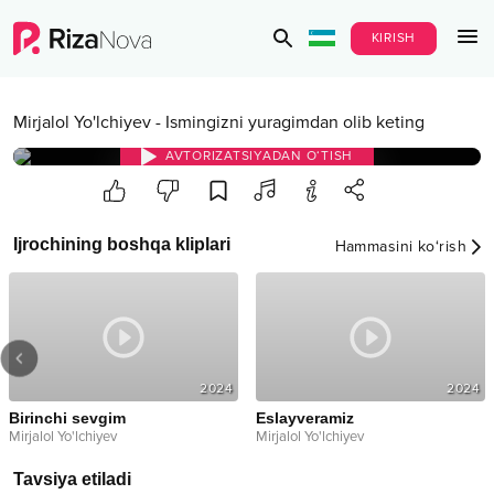
KIRISH
Mirjalol Yo'lchiyev
-
Ismingizni yuragimdan olib keting
AVTORIZATSIYADAN O‘TISH
Ijrochining boshqa kliplari
Hammasini ko‘rish
2024
2024
Birinchi sevgim
Eslayveramiz
Mirjalol Yo'lchiyev
Mirjalol Yo'lchiyev
Tavsiya etiladi