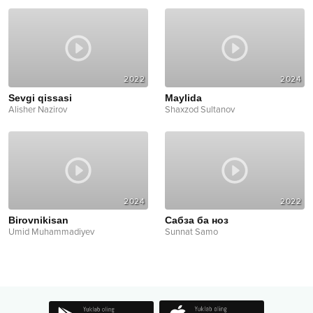
2022
2024
Sevgi qissasi
Maylida
Alisher Nazirov
Shaxzod Sultanov
2024
2022
Birovnikisan
Сaбза ба ноз
Umid Muhammadiyev
Sunnat Samo