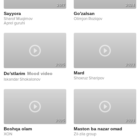
2017
2024
Sayyora
Go'zalsan
Sharof Muqimov
Olimjon Roziqov
Aprel guruhi
2025
2022
Mard
Do'stlarim
Mood video
Shoxruz Sharipov
Iskandar Shokalonov
2025
2023
Boshqa olam
Maston ba nazar omad
XON
Zil-zila group