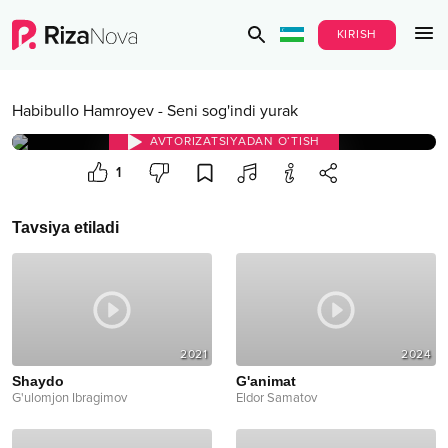
KIRISH
Habibullo Hamroyev
-
Seni sog'indi yurak
AVTORIZATSIYADAN O‘TISH
1
Tavsiya etiladi
2021
2024
Shaydo
G'animat
G'ulomjon Ibragimov
Eldor Samatov