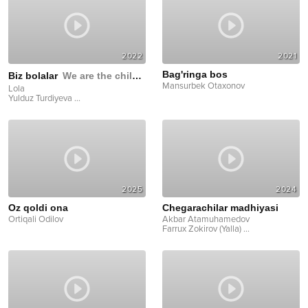
2022
2021
Bag'ringa bos
Biz bolalar
We are the children
Mansurbek Otaxonov
Lola
Yulduz Turdiyeva
...
2025
2024
Oz qoldi ona
Chegarachilar madhiyasi
Ortiqali Odilov
Akbar Atamuhamedov
Farrux Zokirov (Yalla)
...