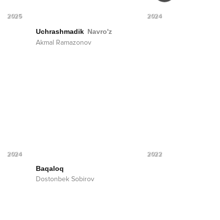
2025
2024
Uchrashmadi
Uchrashmadik
Navro'z
Akmal Ramaz
Akmal Ramazonov
2024
2022
Baqaloq
Dostonbek Sobirov