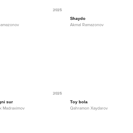
2025
Shaydo
Ramazonov
Akmal Ramazonov
2025
gni sur
Toy bola
k Madraximov
Qahramon Xaydarov