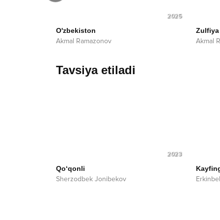
2023
2025
O'zbekiston
Zulfiya
Akmal Ramazonov
Akmal 
Tavsiya etiladi
2023
Qo‘qonli
Kayfin
Sherzodbek Jonibekov
Erkinbe