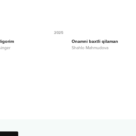
2025
digorim
Onamni baxtli qilaman
singer
Shahlo Mahmudova