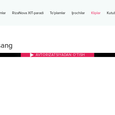
mlar
RizaNova XIT-paradi
To‘plamlar
Ijrochilar
Kliplar
Kutu
sang
AVTORIZATSIYADAN O‘TISH