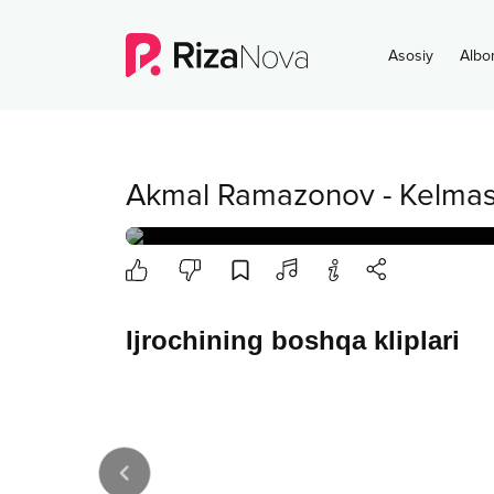
Asosiy
Albo
Akmal Ramazonov
-
Kelma
Ijrochining boshqa kliplari