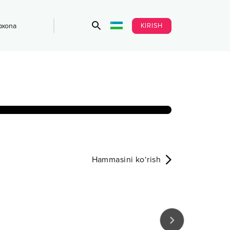
KIRISH
bxona
Hammasini ko‘rish