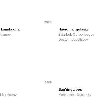
2023
z kamda ona
Hayronlar qolasiz
Aktamov
Zafarbek Qurbonboyev
Doston Ibodullayev
2019
Bag'ringa bos
d Nomozov
Mansurbek Otaxonov