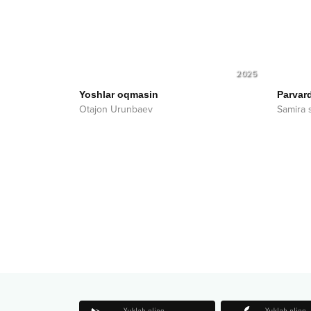
2025
Yoshlar oqmasin
Parvar
Otajon Urunbaev
Samira 