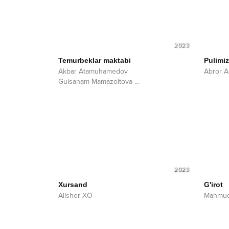
2023
Temurbeklar maktabi
Pulimi
Akbar Atamuhamedov
Abror 
Gulsanam Mamazoitova
...
2023
Xursand
G'irot
Alisher XO
Mahmu