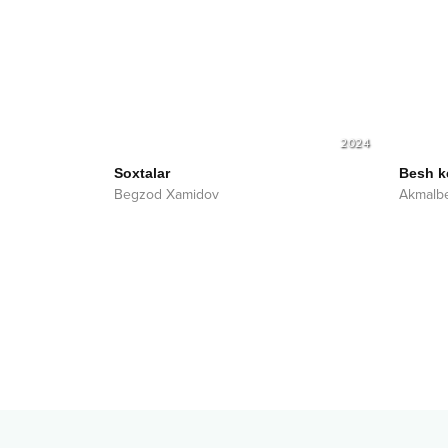
2024
Soxtalar
Besh 
Begzod Xamidov
Akmalbe