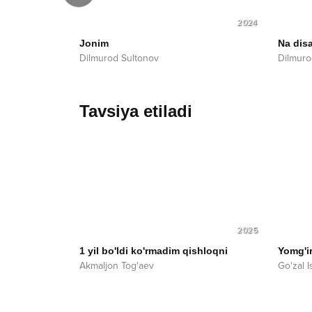
2024
2024
Jonim
Na dis
Dilmurod Sultonov
Dilmuro
Tavsiya etiladi
2025
1 yil bo'ldi ko'rmadim qishloqni
Yomg'i
Akmaljon Tog'aev
Go'zal 