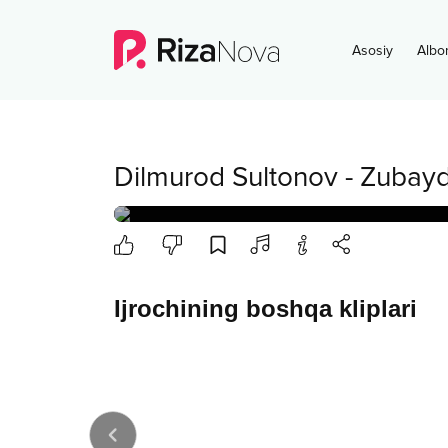
Asosiy
Albo
Dilmurod Sultonov
-
Zubay
Ijrochining boshqa kliplari