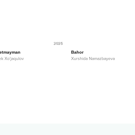
2025
ketmayman
Bahor
k Xo'jaqulov
Xurshida Namazbayeva