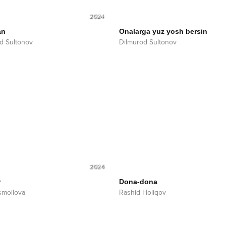
2024
an
Onalarga yuz yosh bersin
d Sultonov
Dilmurod Sultonov
2024
r
Dona-dona
Ismoilova
Rashid Holiqov