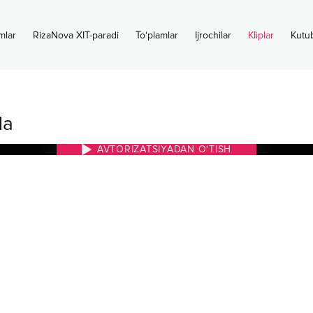
mlar
RizaNova XIT-paradi
To‘plamlar
Ijrochilar
Kliplar
Kutu
da
AVTORIZATSIYADAN O‘TISH