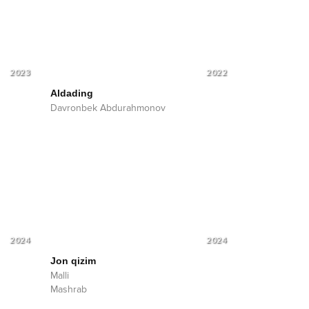
2023
2022
Aldading
Davronbek Abdurahmonov
2024
2024
Jon qizim
Malli
Mashrab