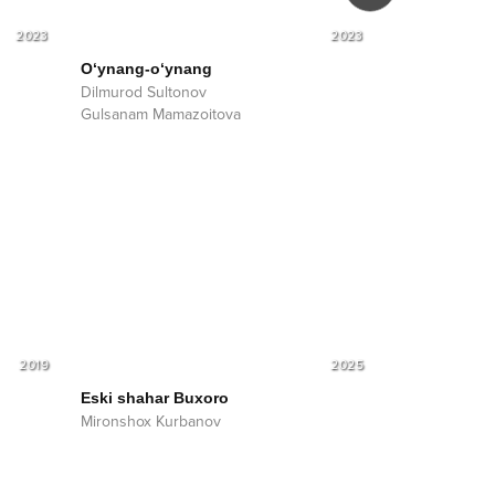
2023
2023
O‘ynang-o‘ynang
Oromijonim
Dilmurod Sultonov
Dilmurod Sult
Gulsanam Mamazoitova
2019
2025
Eski shahar Buxoro
Mironshox Kurbanov