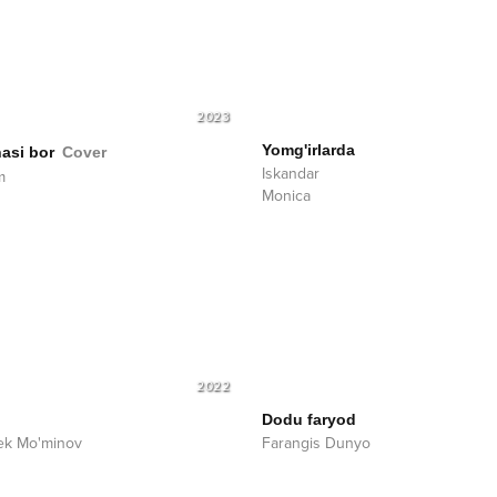
2023
Yomg'irlarda
asi bor
Cover
Iskandar
m
Monica
2022
Dodu faryod
ek Mo'minov
Farangis Dunyo