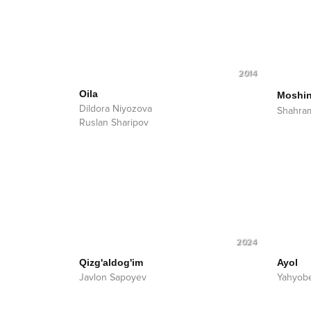
2014
Oila
Moshin
Dildora Niyozova
Shahra
Ruslan Sharipov
2024
Qizg'aldog'im
Ayol
Javlon Sapoyev
Yahyob