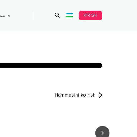
KIRISH
bxona
Hammasini ko‘rish