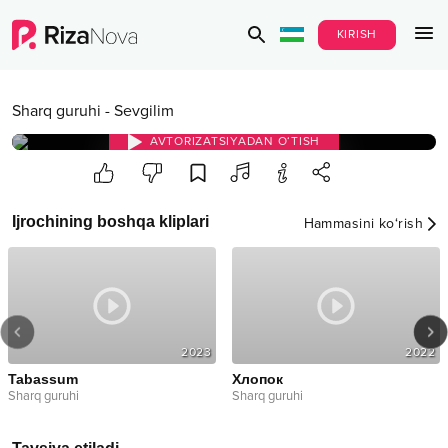
KIRISH
Sharq guruhi
-
Sevgilim
AVTORIZATSIYADAN O‘TISH
Ijrochining boshqa kliplari
Hammasini ko‘rish
2023
2022
Tabassum
Хлопок
Sharq guruhi
Sharq guruhi