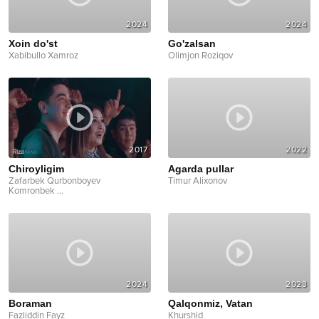
2024
2024
Xoin do'st
Go'zalsan
Xabibullo Xamroz
Olimjon Roziqov
2017
2022
Chiroyligim
Agarda pullar
Zafarbek Qurbonboyev
Timur Alixonov
Komronbek
...
2024
2023
Boraman
Qalqonmiz, Vatan
Fazliddin Fayz
Khurshid