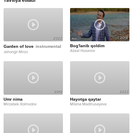
Tavsiya etiladi
2022
2018
Bog'lanib qoldim
Garden of love
instrumental
Abzal Husanov
Jahongir Mirzo
2019
2022
Umr nima
Hayotga qaytar
Mirzabek Xolmedov
Milena Madmusayeva