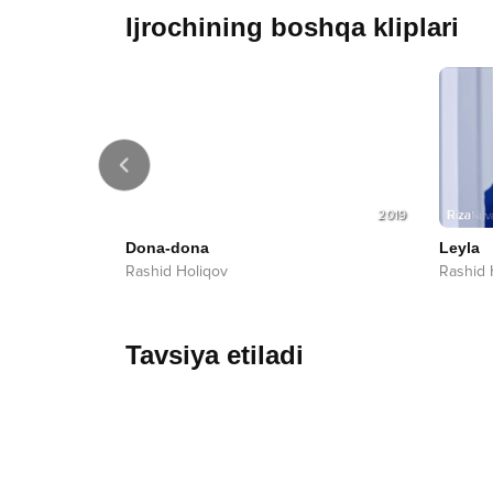
Ijrochining boshqa kliplari
2019
2019
ой
Dona-dona
Leyla
Rashid Holiqov
Rashid 
Tavsiya etiladi