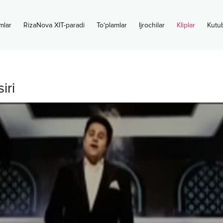
mlar
RizaNova XIT-paradi
To‘plamlar
Ijrochilar
Kliplar
Kutu
iri