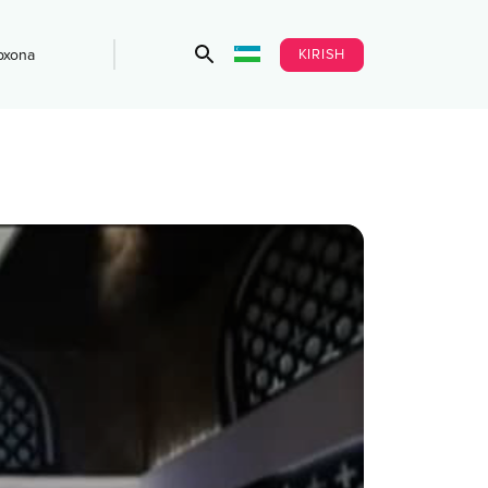
KIRISH
bxona