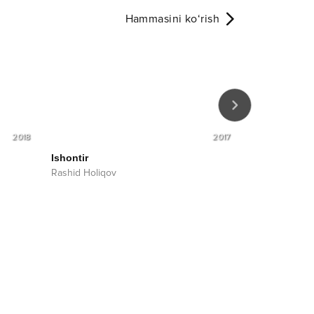
Hammasini ko‘rish
2018
2017
Ishontir
Yangi yil
Rashid Holiqov
Rashid Holiqo