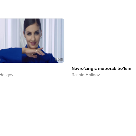
2018
Navro'zingiz muborak bo'lsin
Holiqov
Rashid Holiqov