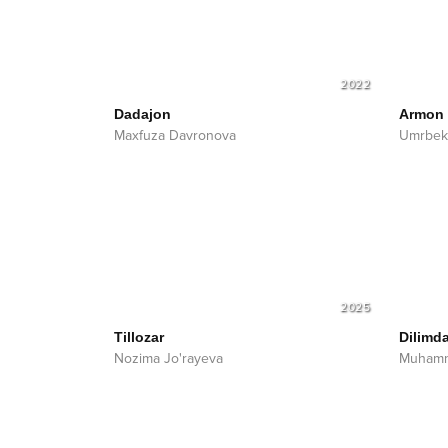
2022
Dadajon
Armon
Maxfuza Davronova
Umrbek
2025
Tillozar
Dilimd
Nozima Jo'rayeva
Muhamma