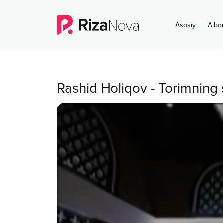
Asosiy
Albo
Rashid Holiqov
-
Torimning s