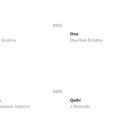
2022
Ona
 Qodirov
Diyorbek Ermatov
2025
a
Qalbi
daziz Ixtiyorov
J Silverado