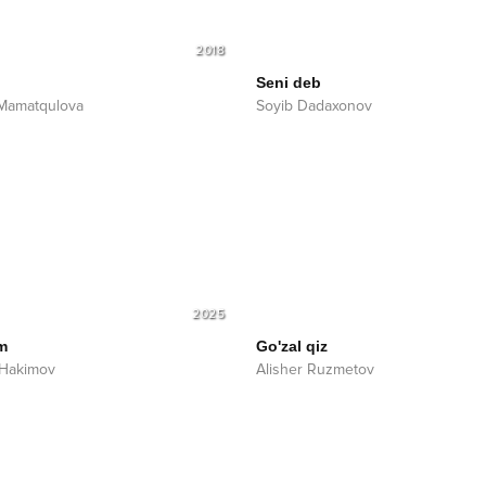
2018
Seni deb
Mamatqulova
Soyib Dadaxonov
2025
m
Go'zal qiz
 Hakimov
Alisher Ruzmetov