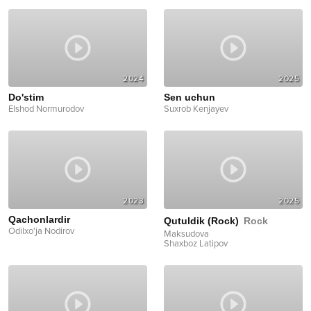
2024
2025
Do'stim
Sen uchun
Elshod Normurodov
Suxrob Kenjayev
2023
2025
Qachonlardir
Qutuldik (Rock)
Rock
Odilxo'ja Nodirov
Maksudova
Shaxboz Latipov