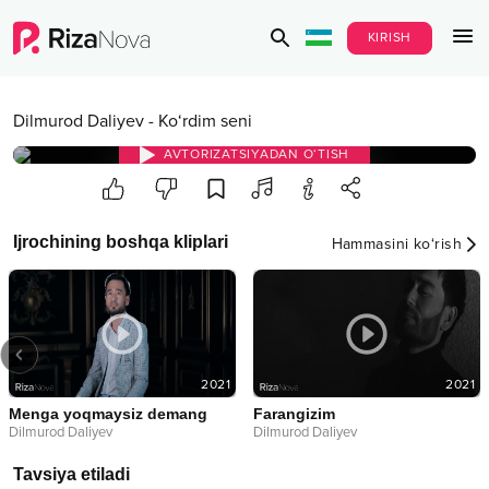
KIRISH
Dilmurod Daliyev
-
Ko‘rdim seni
AVTORIZATSIYADAN O‘TISH
Ijrochining boshqa kliplari
Hammasini ko‘rish
2021
2021
Menga yoqmaysiz demang
Farangizim
Dilmurod Daliyev
Dilmurod Daliyev
Tavsiya etiladi