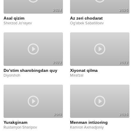
2024
2025
Asal qizim
Az zeri chodarat
Sherzod Jo'rayev
Og'abek Sabatilloev
2022
2022
Do'stim sharobingdan quy
Xiyonat qilma
Diyorshoh
Mirafzal
2019
2026
Yurakginam
Menman intizoring
Rustamjon Sharipov
Kamron Axmadjoniy