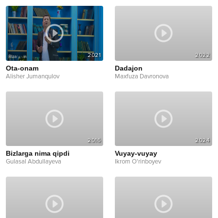
2021
2022
Ota-onam
Dadajon
Alisher Jumanqulov
Maxfuza Davronova
2016
2024
Bizlarga nima qipdi
Vuyay-vuyay
Gulasal Abdullayeva
Ikrom O'rinboyev