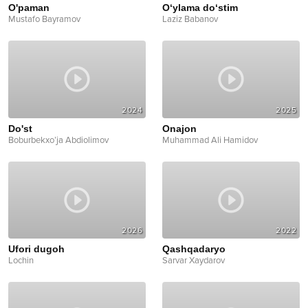
O'paman
O‘ylama do‘stim
Mustafo Bayramov
Laziz Babanov
2024
2025
Do'st
Onajon
Boburbekxo’ja Abdiolimov
Muhammad Ali Hamidov
2026
2022
Ufori dugoh
Qashqadaryo
Lochin
Sarvar Xaydarov