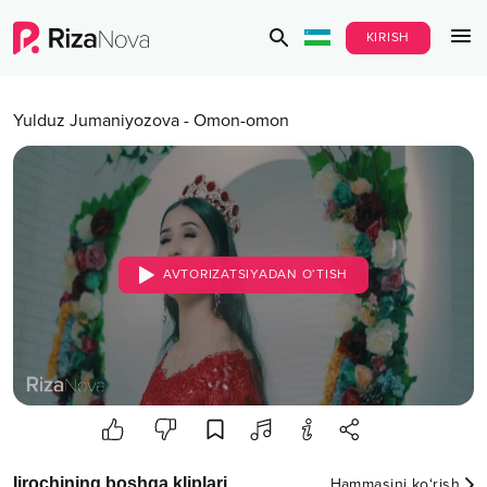
KIRISH
Yulduz Jumaniyozova
-
Omon-omon
AVTORIZATSIYADAN O‘TISH
Ijrochining boshqa kliplari
Hammasini ko‘rish