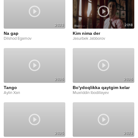
2023
2018
Na gap
Kim nima der
Dilshod Egamov
Jasurbek Jabborov
2026
2026
Tango
Bo'ydoqlikka qaytgim kelar
Aylin Xan
Muxriddin Ibodillayev
2025
2023