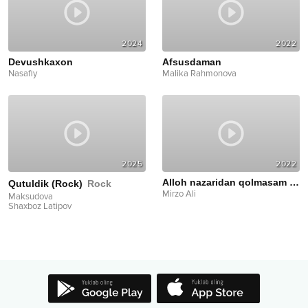
2024
2022
Devushkaxon
Afsusdaman
Nasafiy
Malika Rahmonova
2025
2022
Alloh nazaridan qolmasam bo‘ldi
Qutuldik (Rock)
Rock
Mirzo Ali
Maksudova
Shaxboz Latipov