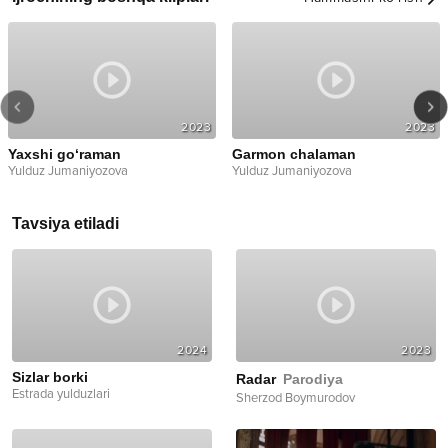
2023
2023
Yaxshi go‘raman
Garmon chalaman
Yulduz Jumaniyozova
Yulduz Jumaniyozova
Tavsiya etiladi
2024
2023
Sizlar borki
Radar
Parodiya
Estrada yulduzlari
Sherzod Boymurodov