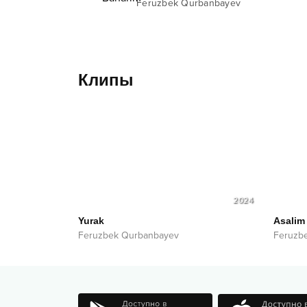
Feruzbek Qurbanbayev
Клипы
2024
Yurak
Asalim
Feruzbek Qurbanbayev
Feruzb