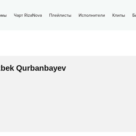
омы
Чарт RizaNova
Плейлисты
Исполнители
Клипы
Б
zbek Qurbanbayev