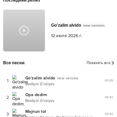
Последний релиз
Go'zalim alvido
new version
12 июля 2026 г.
Все песни
Показать все
Go'zalim alvido
new version
1
03:59
Baxtiyor G'oziyev
Opa dedim
2
03:42
Baxtiyor G'oziyev
Majnun tol
3
03:43