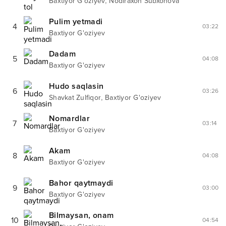
,
Baxtiyor G'oziyev
Nodiraxon Subxonova
Pulim yetmadi
4
03:22
Baxtiyor G'oziyev
Dadam
5
04:08
Baxtiyor G'oziyev
Hudo saqlasin
6
03:26
,
Shavkat Zulfiqor
Baxtiyor G'oziyev
Nomardlar
7
03:14
Baxtiyor G'oziyev
Akam
8
04:08
Baxtiyor G'oziyev
Bahor qaytmaydi
9
03:00
Baxtiyor G'oziyev
Bilmaysan, onam
10
04:54