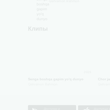
Qahramon Rahmon
Клипы
2025
Senga boshqa gapim yo'q dunyo
Chor j
Qahramon Rahmon
Qahram