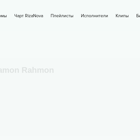
омы
Чарт RizaNova
Плейлисты
Исполнители
Клипы
Б
amon Rahmon