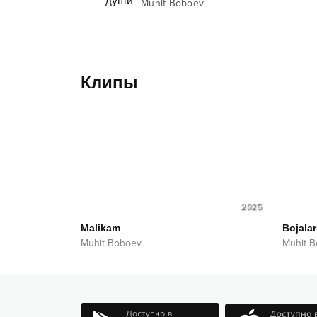
Muhit Boboev
Клипы
2025
Malikam
Bojala
Muhit Boboev
Muhit 