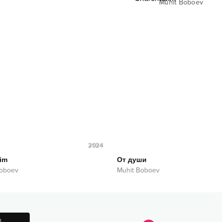
Muhit Boboev
2024
rim
От души
Boboev
Muhit Boboev