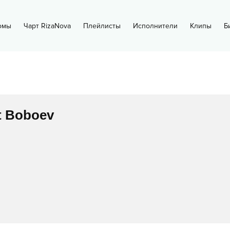
омы
Чарт RizaNova
Плейлисты
Исполнители
Клипы
Б
t Boboev