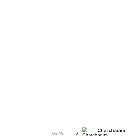
Charchadim
2
03:49