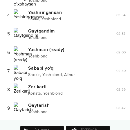
Yoshblond
Yashiringansan
4
03:54
,
Shaka
Yoshblond
Qaytgandim
5
02:57
Yoshblond
Yoshman (ready)
6
02:00
Yoshblond
Sababi yo'q
7
02:40
,
,
Shokir
Yoshblond
Alinur
Zerikarli
8
02:36
,
Konsta
Yoshblond
Qaytarish
9
03:42
Yoshblond