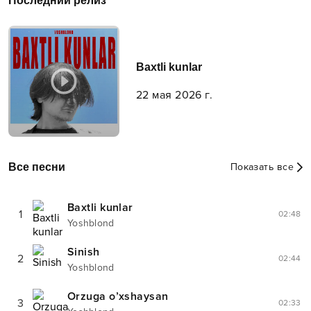
Последний релиз
Baxtli kunlar
22 мая 2026 г.
Все песни
Показать все
Baxtli kunlar
1
02:48
Yoshblond
Sinish
2
02:44
Yoshblond
Orzuga o’xshaysan
3
02:33