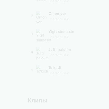
Sherzod Bek
Omon yor
2
Sherzod Bek
Yigit sinmasin
3
Sherzod Bek
Jufti halolim
4
Sherzod Bek
To'kildi
5
Sherzod Bek
Клипы