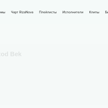
омы
Чарт RizaNova
Плейлисты
Исполнители
Клипы
Б
zod Bek