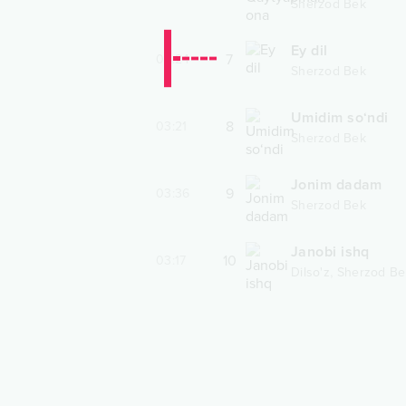
Sherzod Bek
Ey dil
7
04:24
Sherzod Bek
Umidim so‘ndi
8
03:21
Sherzod Bek
Jonim dadam
9
03:36
Sherzod Bek
Janobi ishq
10
03:17
,
Dilso'z
Sherzod Be