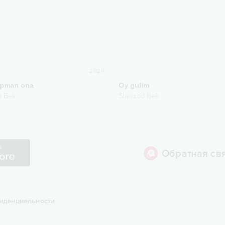
2024
apman ona
Oy gulim
d Bek
Sherzod Bek
Обратная св
иденциальности