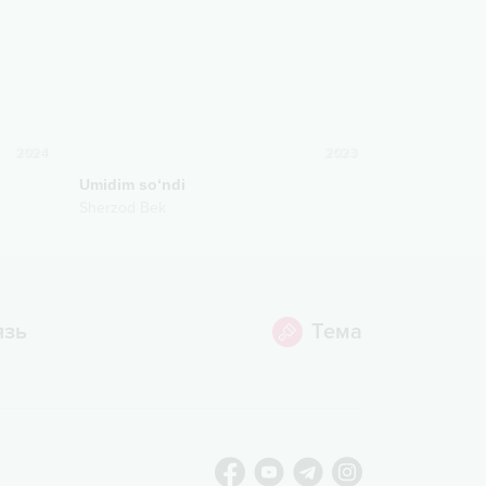
2024
2023
Umidim so‘ndi
Sherzod Bek
язь
Тема