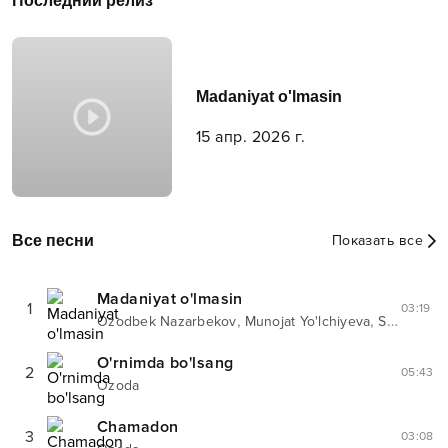
Последний релиз
Madaniyat o'lmasin
15 апр. 2026 г.
Все песни
Показать все
Madaniyat o'lmasin
1
03:19
,
,
Ozodbek Nazarbekov
Munojat Yo'lchiyeva
Sato guruhi
O'rnimda bo'lsang
2
05:43
Ozoda
Chamadon
3
03:08