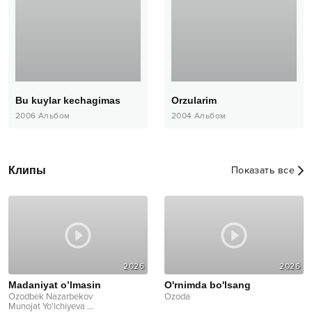
Bu kuylar kechagimas
Orzularim
2006
Альбом
2004
Альбом
Клипы
Показать все
2026
2026
Madaniyat o’lmasin
O'rnimda bo'lsang
Ozodbek Nazarbekov
Ozoda
Munojat Yo'lchiyeva
...