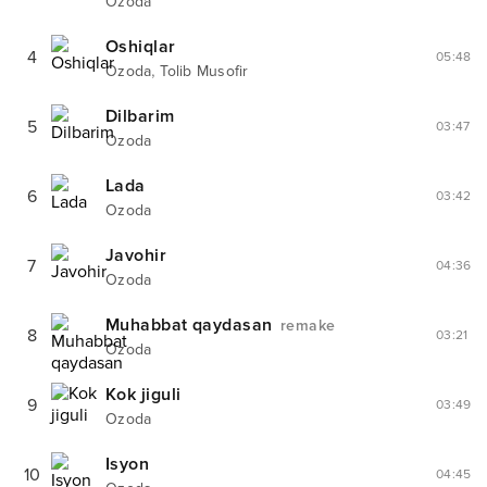
Ozoda
Oshiqlar
4
05:48
,
Ozoda
Tolib Musofir
Dilbarim
5
03:47
Ozoda
Lada
6
03:42
Ozoda
Javohir
7
04:36
Ozoda
Muhabbat qaydasan
remake
8
03:21
Ozoda
Kok jiguli
9
03:49
Ozoda
Isyon
10
04:45