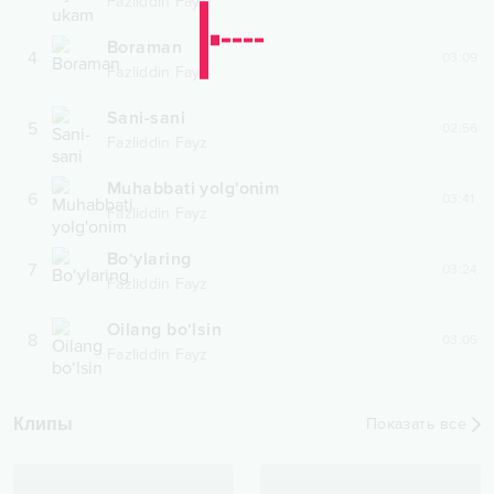
Fazliddin Fayz
Boraman
4
03:09
Fazliddin Fayz
Sani-sani
5
02:56
Fazliddin Fayz
Muhabbati yolg'onim
6
03:41
Fazliddin Fayz
Bo‘ylaring
7
03:24
Fazliddin Fayz
Oilang bo‘lsin
8
03:05
Fazliddin Fayz
Клипы
Показать все