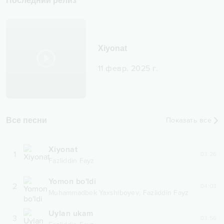
Последний релиз
Xiyonat
11 февр. 2025 г.
Все песни
Показать все
Xiyonat
1
03:26
Fazliddin Fayz
Yomon bo'ldi
2
04:03
,
Muhammadbek Yaxshiboyev
Fazliddin Fayz
Uylan ukam
3
03:56