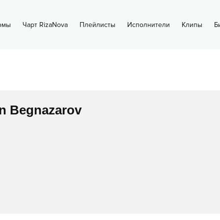
омы
Чарт RizaNova
Плейлисты
Исполнители
Клипы
Б
n Begnazarov