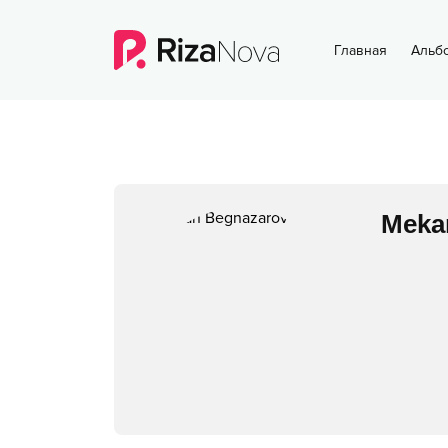
Главная
Альб
Meka