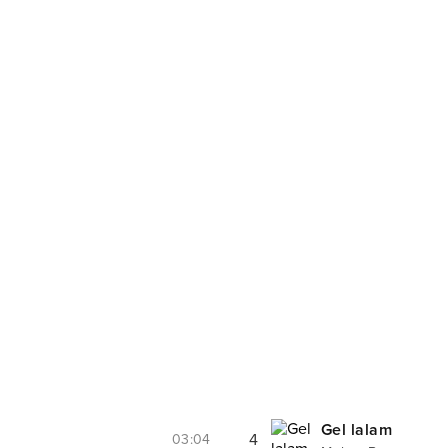
Gel lalam
4
03:04