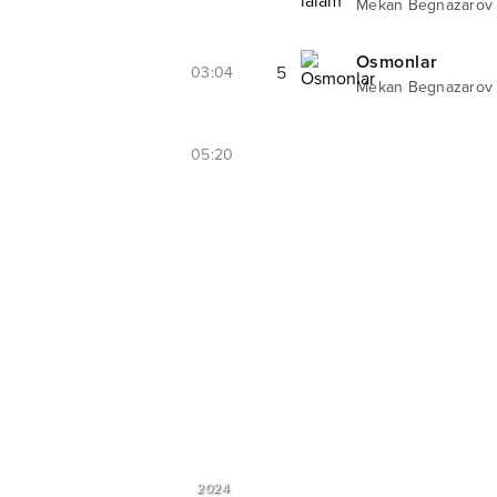
Mekan Begnazarov
Osmonlar
5
03:04
Mekan Begnazarov
05:20
2024