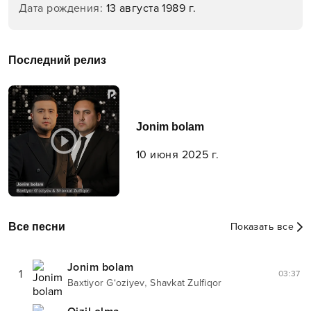
Дата рождения
:
13 августа 1989 г.
Последний релиз
Jonim bolam
10 июня 2025 г.
Все песни
Показать все
Jonim bolam
1
03:37
,
Baxtiyor G‘oziyev
Shavkat Zulfiqor