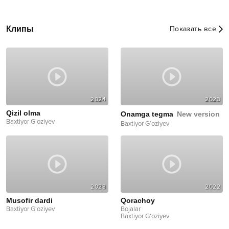
Клипы
Показать все
2024
2023
Qizil olma
Onamga tegma
New version
Baxtiyor G‘oziyev
Baxtiyor G‘oziyev
2023
2022
Musofir dardi
Qorachoy
Baxtiyor G‘oziyev
Bojalar
Baxtiyor G‘oziyev