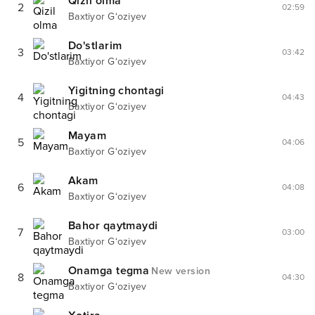
Qizil olma
2
02:59
Baxtiyor G‘oziyev
Do'stlarim
3
03:42
Baxtiyor G‘oziyev
Yigitning chontagi
4
04:43
Baxtiyor G‘oziyev
Mayam
5
04:06
Baxtiyor G‘oziyev
Akam
6
04:08
Baxtiyor G‘oziyev
Bahor qaytmaydi
7
03:00
Baxtiyor G‘oziyev
Onamga tegma
New version
8
04:30
Baxtiyor G‘oziyev