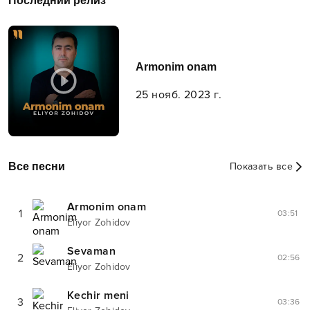
Последний релиз
Armonim onam
25 нояб. 2023 г.
Все песни
Показать все
Armonim onam
1
03:51
Eliyor Zohidov
Sevaman
2
02:56
Eliyor Zohidov
Kechir meni
3
03:36