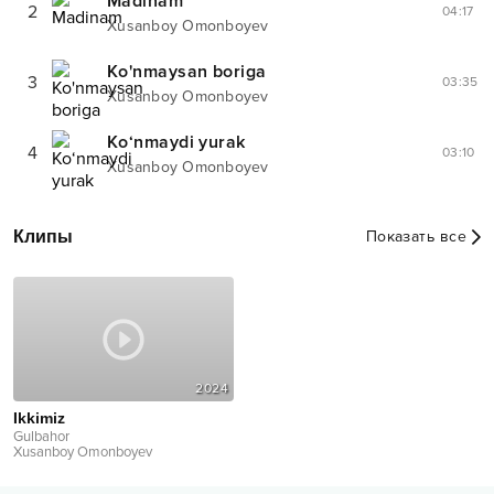
Madinam
2
04:17
Xusanboy Omonboyev
Ko'nmaysan boriga
3
03:35
Xusanboy Omonboyev
Ko‘nmaydi yurak
4
03:10
Xusanboy Omonboyev
Клипы
Показать все
2024
Ikkimiz
Gulbahor
Xusanboy Omonboyev