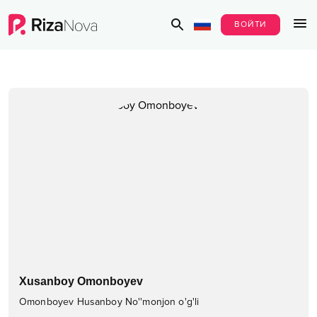
ВОЙТИ
Xusanboy Omonboyev
Omonboyev Husanboy No''monjon o'g'li