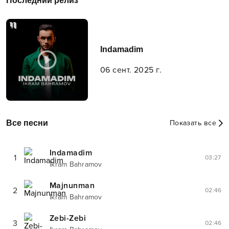
Последний релиз
Indamadim
06 сент. 2025 г.
Все песни
Показать все
Indamadim
1
03:27
Ikram Bahramov
Majnunman
2
02:46
Ikram Bahramov
Zebi-Zebi
3
02:46