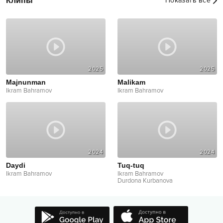
Клипы
Показать все
2025
2025
Majnunman
Malikam
Ikram Bahramov
Ikram Bahramov
2024
2024
Daydi
Tuq-tuq
Ikram Bahramov
Ikram Bahramov
Durdona Kurbanova