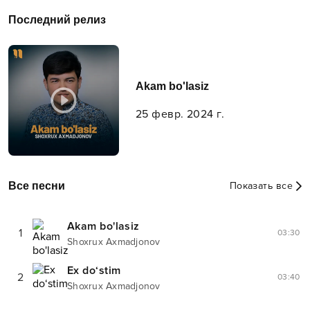
Последний релиз
Akam bo'lasiz
25 февр. 2024 г.
Все песни
Показать все
Akam bo'lasiz
1
03:30
Shoxrux Axmadjonov
Ex do‘stim
2
03:40
Shoxrux Axmadjonov