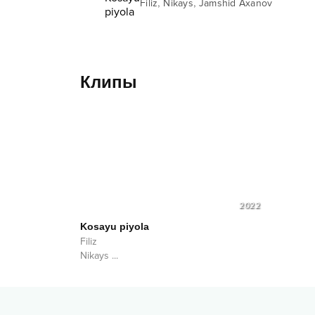
,
,
Filiz
Nikays
Jamshid Axanov
Клипы
2022
Kosayu piyola
Filiz
Nikays
...