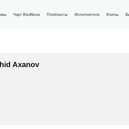
омы
Чарт RizaNova
Плейлисты
Исполнители
Клипы
Б
hid Axanov