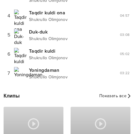
Shukrullo Olimjonov
Taqdir kuldi ona
4
04:57
Shukrullo Olimjonov
Duk-duk
5
03:08
Shukrullo Olimjonov
Taqdir kuldi
6
05:02
Shukrullo Olimjonov
Yoningdaman
7
03:22
Shukrullo Olimjonov
Клипы
Показать все