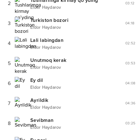
Tushlarimga kirmay qo’yding
2
03:12
Eldor Haydarov
Turkiston bozori
3
04:18
Eldor Haydarov
Lali labingdan
4
02:52
Eldor Haydarov
Unutmoq kerak
5
03:53
Eldor Haydarov
Ey dil
6
04:08
Eldor Haydarov
Ayrildik
7
04:36
Eldor Haydarov
Sevibman
8
03:25
Eldor Haydarov