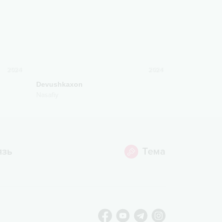
2024
2024
Devushkaxon
Nasafiy
язь
Тема