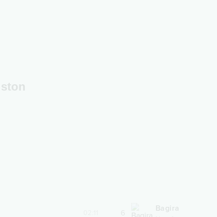
iston
Bagira
6
02:11