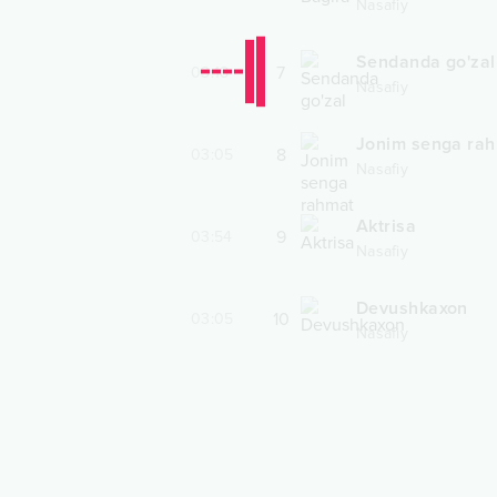
Nasafiy
Sendanda go'zal
7
03:18
Nasafiy
Jonim senga ra
8
03:05
Nasafiy
Aktrisa
9
03:54
Nasafiy
Devushkaxon
10
03:05
Nasafiy