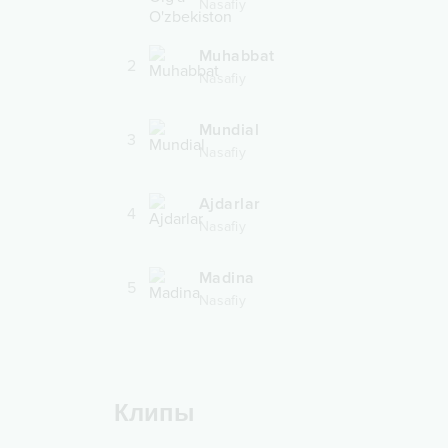
Nasafiy
Muhabbat
2
Nasafiy
Mundial
3
Nasafiy
Ajdarlar
4
Nasafiy
Madina
5
Nasafiy
Клипы