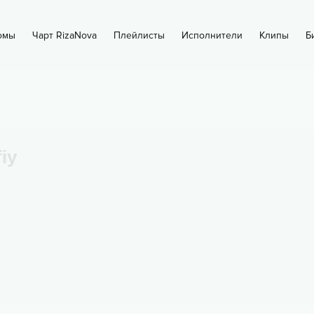
омы
Чарт RizaNova
Плейлисты
Исполнители
Клипы
Б
iy