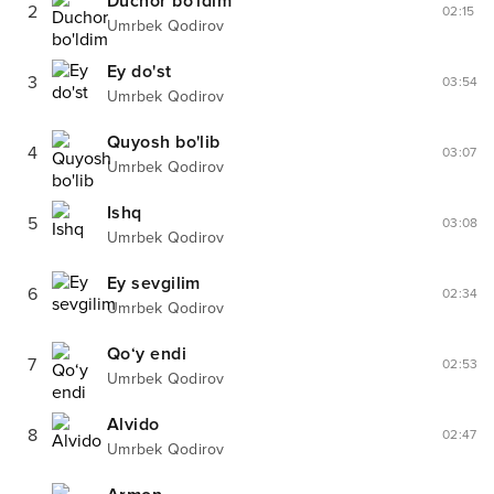
Duchor bo'ldim
2
02:15
Umrbek Qodirov
Ey do'st
3
03:54
Umrbek Qodirov
Quyosh bo'lib
4
03:07
Umrbek Qodirov
Ishq
5
03:08
Umrbek Qodirov
Ey sevgilim
6
02:34
Umrbek Qodirov
Qo‘y endi
7
02:53
Umrbek Qodirov
Alvido
8
02:47
Umrbek Qodirov