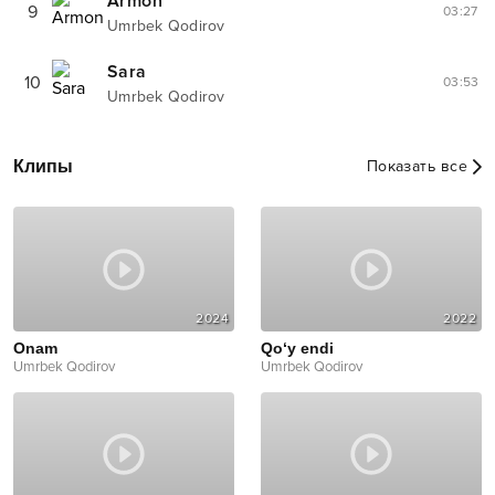
Armon
9
03:27
Umrbek Qodirov
Sara
10
03:53
Umrbek Qodirov
Клипы
Показать все
2024
2022
Onam
Qo‘y endi
Umrbek Qodirov
Umrbek Qodirov