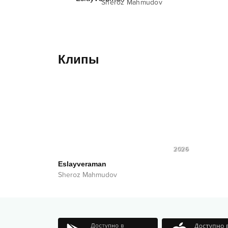
Sheroz Mahmudov
Клипы
2026
Eslayveraman
Sheroz Mahmudov