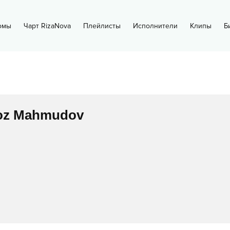
омы
Чарт RizaNova
Плейлисты
Исполнители
Клипы
Б
oz Mahmudov