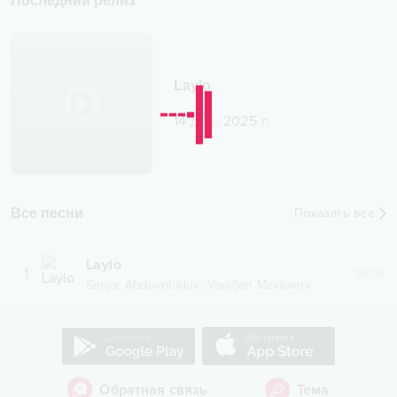
Последний релиз
Laylo
14 дек. 2025 г.
Все песни
Показать все
Laylo
1
03:08
,
Sanjar Abduvohidov
Voqifjon Mavlonov
Обратная связь
Тема