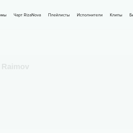
омы
Чарт RizaNova
Плейлисты
Исполнители
Клипы
Б
 Raimov