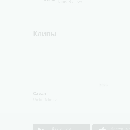
Umid Raimov
Клипы
2025
Самая
Umid Raimov