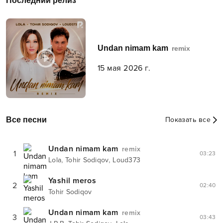
Последний релиз
Undan nimam kam
remix
15 мая 2026 г.
Все песни
Показать все
Undan nimam kam
remix
1
03:23
,
,
Lola
Tohir Sodiqov
Loud373
Yashil meros
2
02:40
Tohir Sodiqov
Undan nimam kam
remix
3
03:43