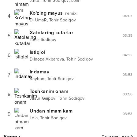
,
,
J.R.B
Tohir Sodiqov
Lola
Ko'zing mayus
remix
4
04:07
,
Dj UmaR
Tohir Sodiqov
Xatolaring kutarlar
5
03:35
Tohir Sodiqov
Istiqlol
6
04:16
,
Dilnoza Akbarova
Tohir Sodiqov
Indamay
7
03:53
,
Rayhon
Tohir Sodiqov
Toshkanim onam
8
03:56
,
Jasur Gaipov
Tohir Sodiqov
Undan nimam kam
9
03:53
,
Lola
Tohir Sodiqov