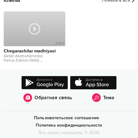
Клипы
Показать все
2024
Chegarachilar madhiyasi
Akbar Atamuhamedov
Farrux Zokirov (Yalla)
...
Обратная связь
Тема
Пользовательское соглашение
Политика конфиденциальности
Все права защищены
©
2026