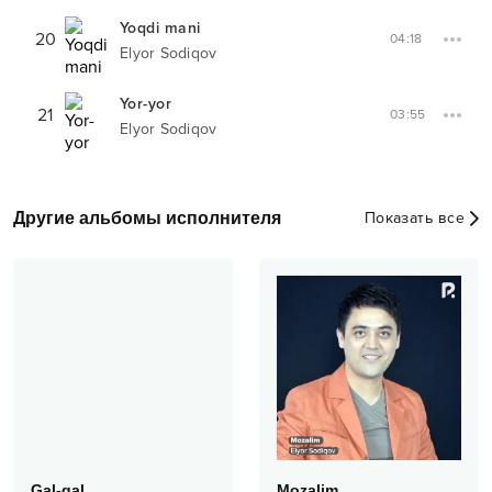
Yoqdi mani
20
04:18
Elyor Sodiqov
Yor-yor
21
03:55
Elyor Sodiqov
Другие альбомы исполнителя
Показать все
Gal-gal
Mozalim