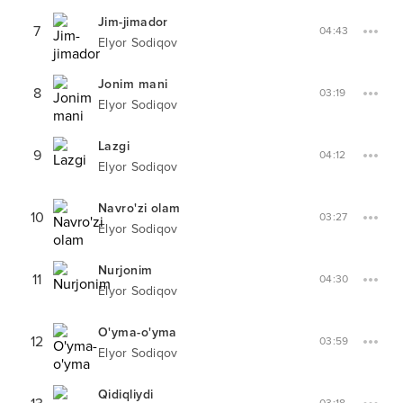
Jim-jimador
7
04:43
Elyor Sodiqov
Jonim mani
8
03:19
Elyor Sodiqov
Lazgi
9
04:12
Elyor Sodiqov
Navro'zi olam
10
03:27
Elyor Sodiqov
Nurjonim
11
04:30
Elyor Sodiqov
O'yma-o'yma
12
03:59
Elyor Sodiqov
Qidiqliydi