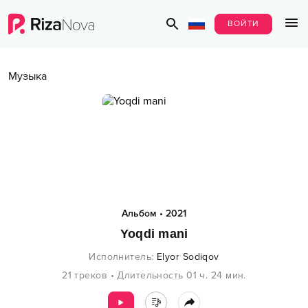
ВОЙТИ
Музыка
Альбом
•
2021
Yoqdi mani
Исполнитель
:
Elyor Sodiqov
21
треков
•
Длительность
01 ч.
24
мин.