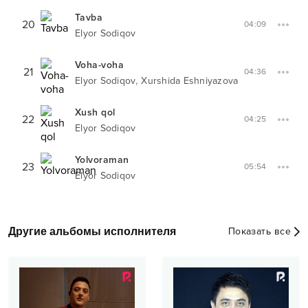
Tavba
20
04:09
Elyor Sodiqov
Voha-voha
21
04:36
,
Elyor Sodiqov
Xurshida Eshniyazova
Xush qol
22
04:25
Elyor Sodiqov
Yolvoraman
23
05:54
Elyor Sodiqov
Другие альбомы исполнителя
Показать все