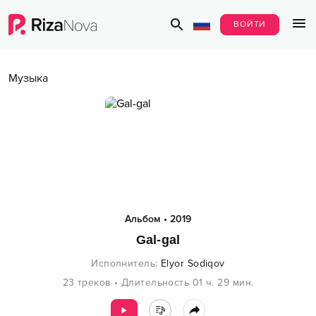
ВОЙТИ
Музыка
Альбом
•
2019
Gal-gal
Исполнитель
:
Elyor Sodiqov
23
треков
•
Длительность
01 ч.
29
мин.