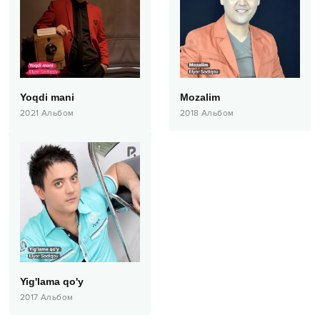
Yoqdi mani
Mozalim
2021
Альбом
2018
Альбом
Yig'lama qo'y
2017
Альбом