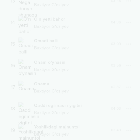
13
03:48
Baxtiyor G‘oziyev
O'n yetti bahor
14
04:36
Baxtiyor G‘oziyev
Omadi balli
15
03:09
Baxtiyor G‘oziyev
Onam o'ynasin
16
03:56
Baxtiyor G‘oziyev
Onama
17
02:37
Baxtiyor G‘oziyev
Qaddi egilmasin yigitni
18
04:03
Baxtiyor G‘oziyev
Yoshlikdagi majnuntol
19
03:49
Baxtiyor G‘oziyev