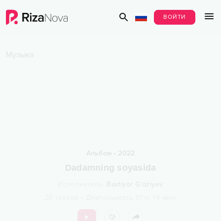
ВОЙТИ
Музыка
Альбом
•
2022
Dadamning soyasida
Исполнитель
:
Baxtiyor G‘oziyev
20
треков
•
Длительность
01 ч.
14
мин.