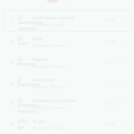
Dadamning soyasida
1
03:38
Baxtiyor G‘oziyev
Alam
2
03:44
Baxtiyor G‘oziyev
Begona
3
04:07
Baxtiyor G‘oziyev
Dadajonim
4
03:13
Baxtiyor G‘oziyev
Esingdamu majnuntol
5
04:00
Baxtiyor G‘oziyev
Ey gul
6
02:55
Baxtiyor G‘oziyev