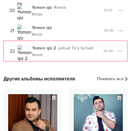
Yomon qiz
Remix
20
03:31
Imron
Yomon qiz
21
03:48
Imron
Yomon qiz 2
yohud To'y bo'ladi
22
03:24
Imron
Другие альбомы исполнителя
Показать все