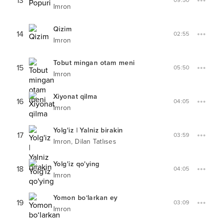
13
09:50
Imron
Qizim
14
02:55
Imron
Tobut mingan otam meni
15
05:50
Imron
Xiyonat qilma
16
04:05
Imron
Yolg'iz | Yalniz birakin
17
03:59
,
Imron
Dilan Tatlıses
Yolg'iz qo'ying
18
04:05
Imron
Yomon bo‘larkan ey
19
03:09
Imron