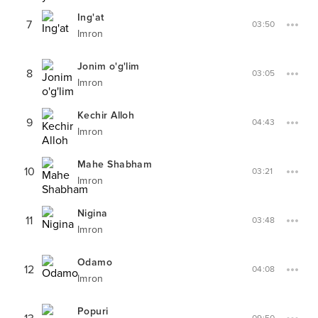
Ing'at
7
03:50
Imron
Jonim o'g'lim
8
03:05
Imron
Kechir Alloh
9
04:43
Imron
Mahe Shabham
10
03:21
Imron
Nigina
11
03:48
Imron
Odamo
12
04:08
Imron
Popuri