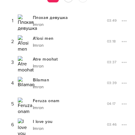
Плохая девушка
1
03:49
Imron
A'losi men
2
03:18
Imron
Atre moohat
3
03:37
Imron
Bilaman
4
03:39
Imron
Feruza onam
5
04:17
Imron
I love you
6
03:46
Imron