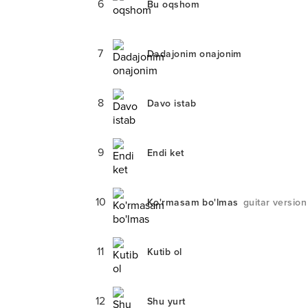
6
Bu oqshom
7
Dadajonim onajonim
8
Davo istab
9
Endi ket
10
Ko'rmasam bo'lmas
guitar version
11
Kutib ol
12
Shu yurt