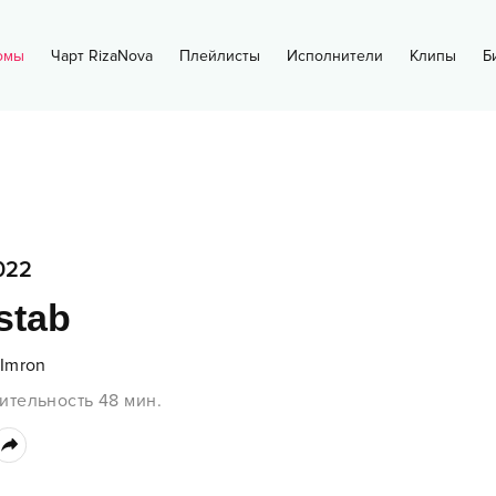
омы
Чарт RizaNova
Плейлисты
Исполнители
Клипы
Б
022
stab
Imron
ительность
48
мин.