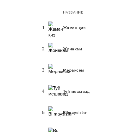
НАЗВАНИЕ
1
Жаман қиз
2
Жонакам
3
Мераксем
4
Туй мешавад
5
Bilmaysizlar