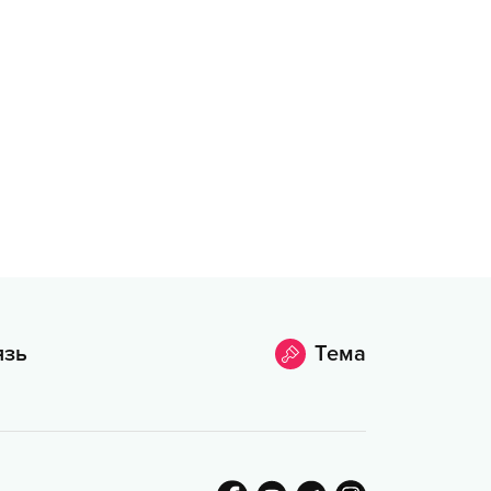
язь
Тема