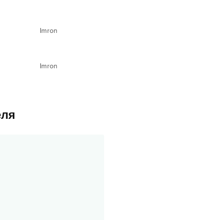
Imron
Imron
еля