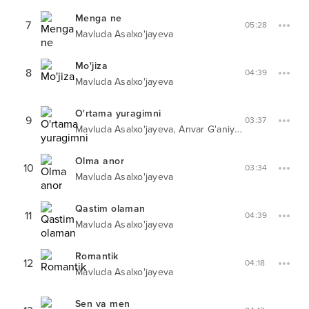
Menga ne
7
05:28
Mavluda Asalxo'jayeva
Mo'jiza
8
04:39
Mavluda Asalxo'jayeva
O'rtama yuragimni
9
03:37
,
Mavluda Asalxo'jayeva
Anvar G'aniyev
Olma anor
10
03:34
Mavluda Asalxo'jayeva
Qastim olaman
11
04:39
Mavluda Asalxo'jayeva
Romantik
12
04:18
Mavluda Asalxo'jayeva
Sen va men