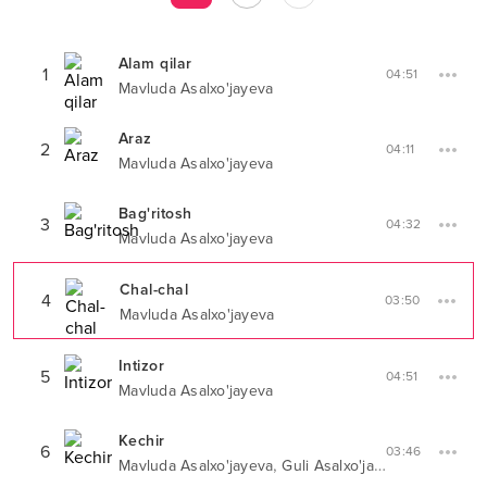
Alam qilar
1
04:51
Mavluda Asalxo'jayeva
Araz
2
04:11
Mavluda Asalxo'jayeva
Bag'ritosh
3
04:32
Mavluda Asalxo'jayeva
Chal-chal
4
03:50
Mavluda Asalxo'jayeva
Intizor
5
04:51
Mavluda Asalxo'jayeva
Kechir
6
03:46
,
Mavluda Asalxo'jayeva
Guli Asalxo'jayeva