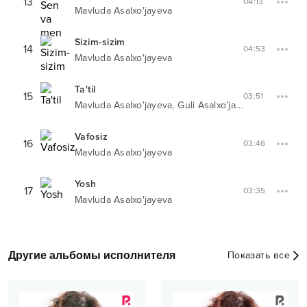
13
04:13
Mavluda Asalxo'jayeva
Sizim-sizim
14
04:53
Mavluda Asalxo'jayeva
Ta'til
15
03:51
,
Mavluda Asalxo'jayeva
Guli Asalxo'jayeva
Vafosiz
16
03:46
Mavluda Asalxo'jayeva
Yosh
17
03:35
Mavluda Asalxo'jayeva
Другие альбомы исполнителя
Показать все