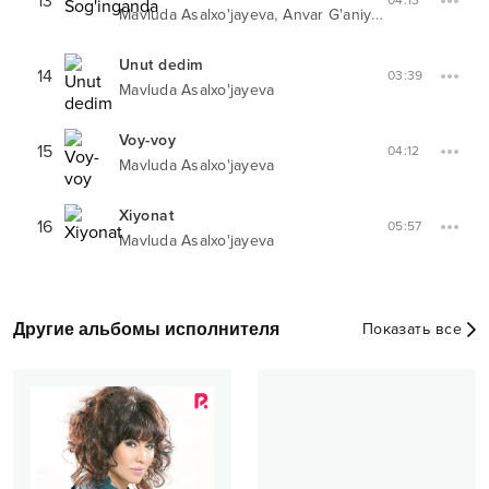
13
04:13
,
Mavluda Asalxo'jayeva
Anvar G'aniyev
Unut dedim
14
03:39
Mavluda Asalxo'jayeva
Voy-voy
15
04:12
Mavluda Asalxo'jayeva
Xiyonat
16
05:57
Mavluda Asalxo'jayeva
Другие альбомы исполнителя
Показать все