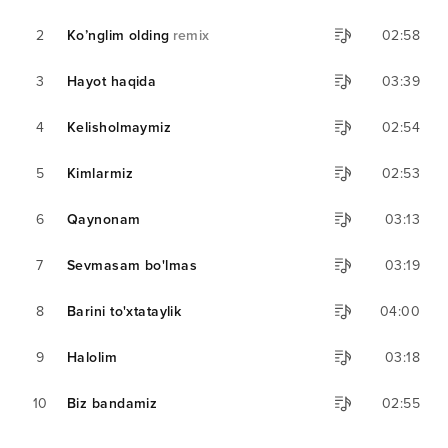
2
Ko’nglim olding
remix
02:58
3
Hayot haqida
03:39
4
Kelisholmaymiz
02:54
5
Kimlarmiz
02:53
6
Qaynonam
03:13
7
Sevmasam bo'lmas
03:19
8
Barini to'xtataylik
04:00
9
Halolim
03:18
10
Biz bandamiz
02:55