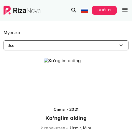
ВОЙТИ
Музыка
Все
Сингл
•
2021
Ko’nglim olding
Исполнитель
:
Uzmir
,
Mira