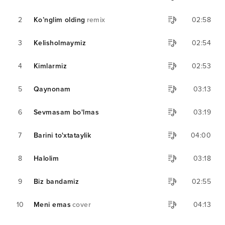
2
Ko’nglim olding
remix
02:58
3
Kelisholmaymiz
02:54
4
Kimlarmiz
02:53
5
Qaynonam
03:13
6
Sevmasam bo'lmas
03:19
7
Barini to'xtataylik
04:00
8
Halolim
03:18
9
Biz bandamiz
02:55
10
Meni emas
cover
04:13