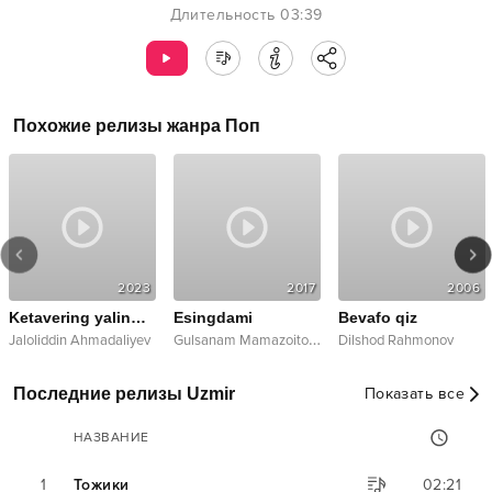
Длительность
03:39
Похожие релизы жанра
Поп
2023
2017
2006
Ketavering yalinmayman
Esingdami
Bevafo qiz
G
ulsanam Mamazoitova
Jaloliddin Ahmadaliyev
Dilshod Rahmonov
Последние релизы Uzmir
Показать все
НАЗВАНИЕ
1
Тожики
02:21