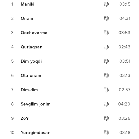
1
Maniki
03:15
2
Onam
04:31
3
Qochavarma
03:53
4
Qurjaqsan
02:43
5
Dim yoqdi
03:51
6
Ota-onam
03:13
7
Dim-dim
02:57
8
Sevgilim jonim
04:20
9
Zo'r
03:25
10
Yuragimdasan
03:18