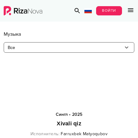
ВОЙТИ
Музыка
Все
Сингл
•
2025
Xivali qiz
Исполнитель
:
Farruxbek Matyoqubov