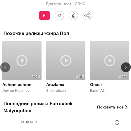
Длительность
03:10
Похожие релизы жанра
Поп
2026
2015
2026
Achom-achom
Arazlama
Onasi
Davron Husanov
Shohruhxon
Ikrom Ali
Последние релизы Farruxbek
Показать все
Matyoqubov
НАЗВАНИЕ