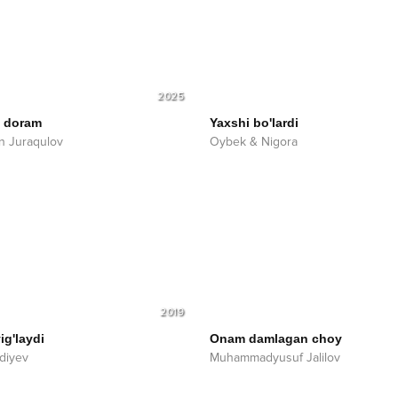
2025
 doram
Yaxshi bo'lardi
n Juraqulov
Oybek & Nigora
2019
ig'laydi
Onam damlagan choy
rdiyev
Muhammadyusuf Jalilov