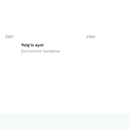
2021
2022
Yolg‘iz ayol
Zuhraxonim Samiqova