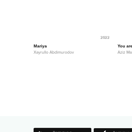
2022
Mariya
You ar
Xayrullo Abdimurodov
Aziz M