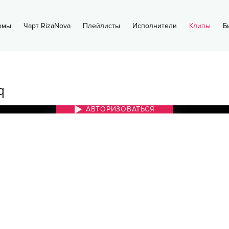
омы
Чарт RizaNova
Плейлисты
Исполнители
Клипы
Б
q
АВТОРИЗОВАТЬСЯ