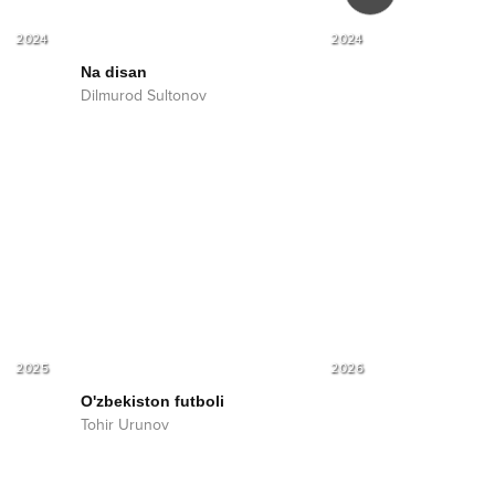
2024
2024
Na disan
Onalarga yuz
Dilmurod Sultonov
Dilmurod Sult
2025
2026
O'zbekiston futboli
Tohir Urunov