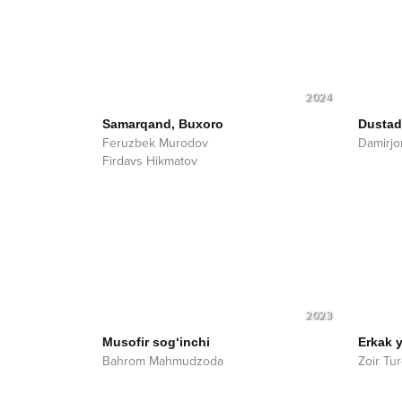
2024
Samarqand, Buxoro
Dustad
Feruzbek Murodov
Damirjo
Firdavs Hikmatov
2023
Musofir sog‘inchi
Erkak y
Bahrom Mahmudzoda
Zoir Tu