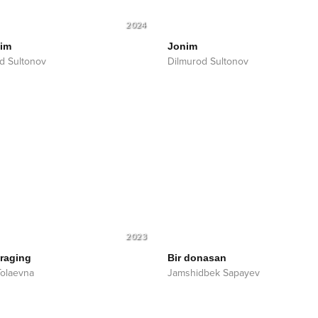
2024
nim
Jonim
d Sultonov
Dilmurod Sultonov
2023
eraging
Bir donasan
olaevna
Jamshidbek Sapayev