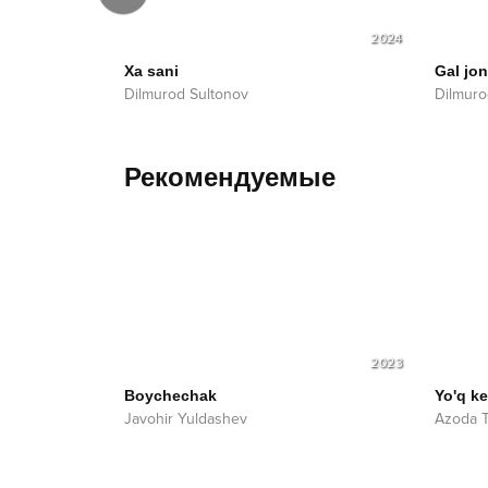
2025
2024
Xa sani
Gal jo
Dilmurod Sultonov
Dilmuro
Рекомендуемые
2023
Boychechak
Yo'q k
Javohir Yuldashev
Azoda T