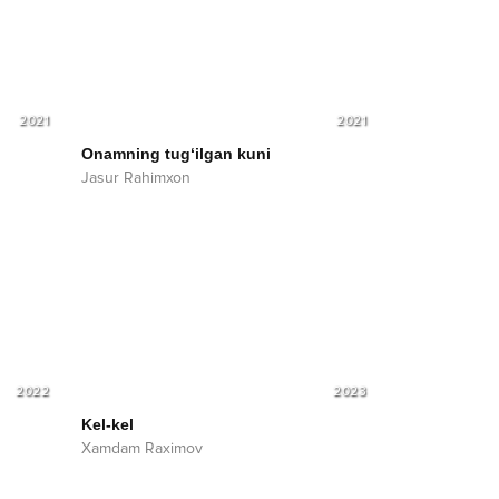
2021
2021
Onamning tug‘ilgan kuni
Jasur Rahimxon
2022
2023
Kel-kel
Xamdam Raximov