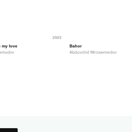
2023
e my love
Bahor
axmudov
Abduvohid Mirzaaxmedov