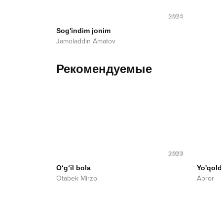
2024
Sog'indim jonim
Jamoladdin Amatov
Рекомендуемые
2023
O‘g‘il bola
Yo'qol
Otabek Mirzo
Abror