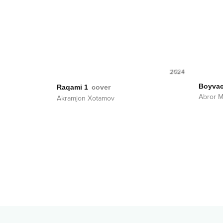
2024
Boyvac
Raqami 1
cover
Abror 
Akramjon Xotamov