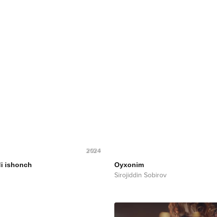
2024
di ishonch
Oyxonim
Sirojiddin Sobirov