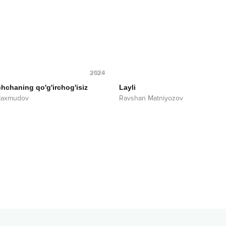
2024
hchaning qo'g'irchog'isiz
Layli
Maxmudov
Ravshan Matniyozov