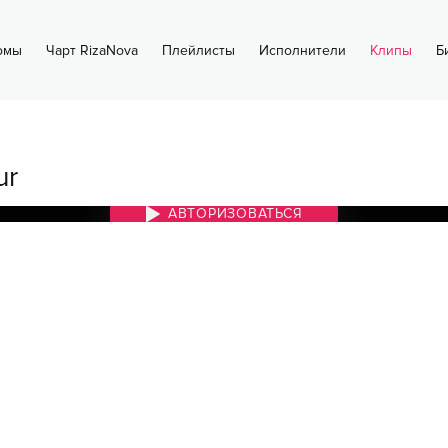
омы
Чарт RizaNova
Плейлисты
Исполнители
Клипы
Б
ur
АВТОРИЗОВАТЬСЯ