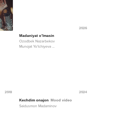
2021
2026
Madaniyat o’lmasin
Ozodbek Nazarbekov
Munojat Yo'lchiyeva
...
2018
2024
Kechdim onajon
Mood video
Saidusmon Madaminov