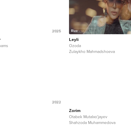
2025
r
Leyli
hams
Ozoda
Zulaykho Mahmadshoeva
2022
Zorim
Otabek Mutalxo'jayev
Shahzoda Muhammedova