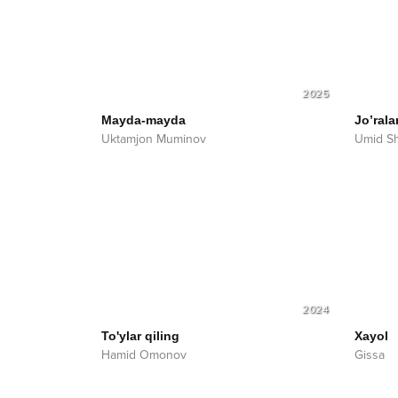
2025
Mayda-mayda
Jo’rala
Uktamjon Muminov
Umid S
2024
To'ylar qiling
Xayol
Hamid Omonov
Gissa