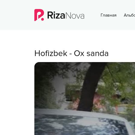
Главная
Альб
Hofizbek
-
Ox sanda