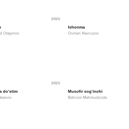
2023
n
Ishonma
d Otajonov
Osman Navruzov
2023
a do‘stim
Musofir sog‘inchi
abanov
Bahrom Mahmudzoda