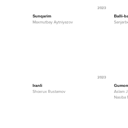
2023
Sunqarim
Balli-ba
Maxmutbay Aytniyazov
Sanjarb
2023
Iranli
Gumon
Shoxrux Rustamov
Aslam Ja
Nasiba 