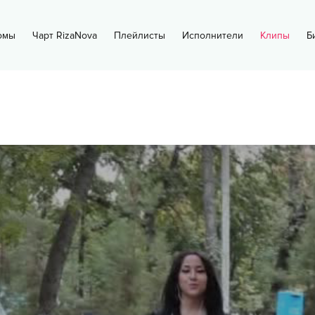
омы
Чарт RizaNova
Плейлисты
Исполнители
Клипы
Б