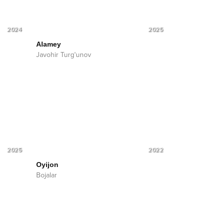
2024
2025
Alamey
Javohir Turg'unov
2025
2022
Oyijon
Bojalar