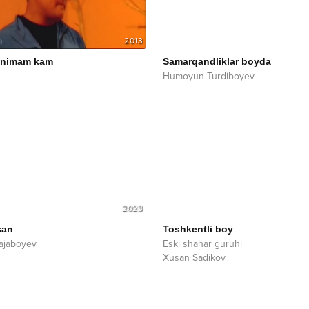
2013
 nimam kam
Samarqandliklar boyda
Humoyun Turdiboyev
2023
san
Toshkentli boy
Rajaboyev
Eski shahar guruhi
Xusan Sadikov