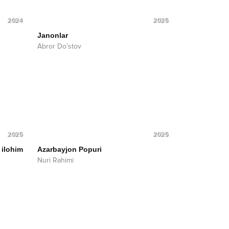
2024
2025
Janonlar
Abror Do'stov
2025
2025
 ilohim
Azarbayjon Popuri
Nuri Rahimi