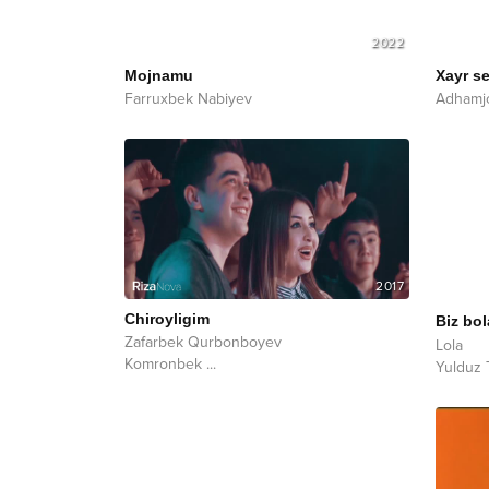
2022
Mojnamu
Xayr se
Farruxbek Nabiyev
Adhamj
2017
Chiroyligim
Biz bol
Zafarbek Qurbonboyev
Lola
Komronbek
...
Yulduz 