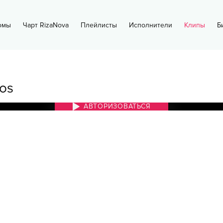
омы
Чарт RizaNova
Плейлисты
Исполнители
Клипы
Б
os
АВТОРИЗОВАТЬСЯ