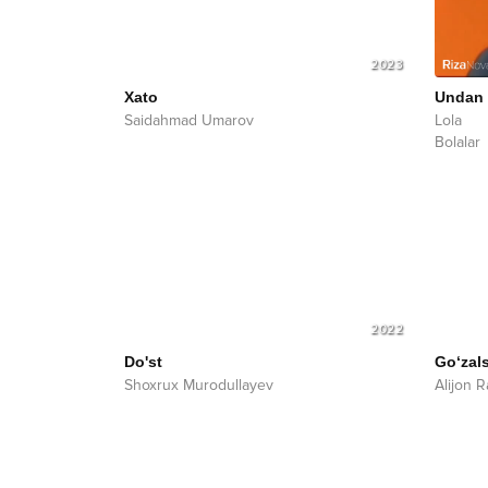
2023
Xato
Undan
Saidahmad Umarov
Lola
Bolalar
2022
Do'st
Go‘zal
Shoxrux Murodullayev
Alijon 