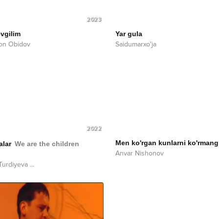
2023
vgilim
Yar gula
on Obidov
Saidumarxo'ja
2022
Men ko'rgan kunlarni ko'rmang
alar
We are the children
Anvar Nishonov
Turdiyeva
...