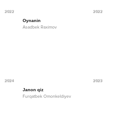
2022
2022
Oynanin
Asadbek Raximov
2024
2023
Janon qiz
Furqatbek Omonkeldiyev