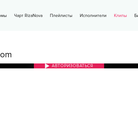
омы
Чарт RizaNova
Плейлисты
Исполнители
Клипы
Б
mom
АВТОРИЗОВАТЬСЯ