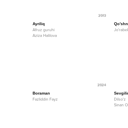
2013
Ayriliq
Qo'shni
Afruz guruhi
Jo'rabe
Aziza Halilova
2024
Boraman
Sevgil
Fazliddin Fayz
Dilso'z
Sinan O