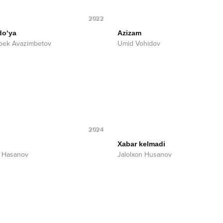
2022
do‘ya
Azizam
bek Avazimbetov
Umid Vohidov
2024
Xabar kelmadi
 Hasanov
Jalolxon Husanov