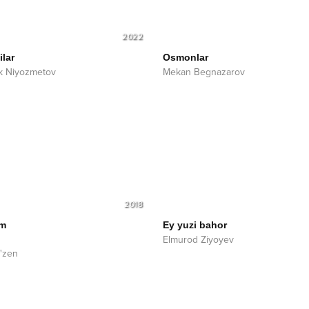
2022
lar
Osmonlar
k Niyozmetov
Mekan Begnazarov
2018
im
Ey yuzi bahor
Elmurod Ziyoyev
'zen