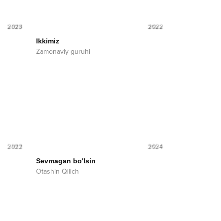
2023
2022
Ikkimiz
Zamonaviy guruhi
2022
2024
Sevmagan bo'lsin
Otashin Qilich